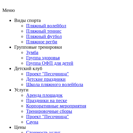
Меню
Виды спорта
Пляжный волейбол
Пляжный теннис
Пляжный футбол
Пляжное регби
Групповые тренировки
Зумба
Группа здоровья
Группа ОФП для детей
Детский клуб
Проект "Песочница"
Детские праздники
Школа пляжного волейбола
Услуги
Аренда площадок
Праздники на песке
Корпоративные мероприятия
Тренировочные сборы
Проект "Песочница"
Сауна
Цены
Стоимость услуг